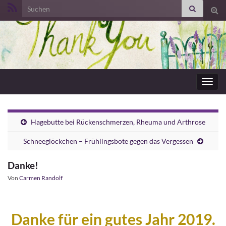
Search for:
Suc
ums
Navig
umsc
Hagebutte bei Rückenschmerzen, Rheuma und Arthrose
Schneeglöckchen – Frühlingsbote gegen das Vergessen
Danke!
Von
Carmen Randolf
Danke für ein gutes Jahr 2019.