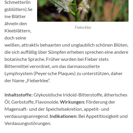
Schmetterlin
gsblütlern).Se
ine Blätter
ähneln den
Fieberklee
Kleeblättern,
doch seine
weißen, attraktiv behaarten und unglaublich schönen Blü­ten,
die sich auffällig über Sümpfen erheben sprechen eine andere
botanische Sprache. Früher wurden bei Fieber stets
Bittermittel verordnet, um das darmassoziierte
‚
Lymphsystem (Peyer
sche Plaques) zu unterstützen, daher
der Name „Fieberklee”.
Inhaltsstoffe:
Glykosidische Iridoid-Bitterstoffe, ätherisches
Öl, Gerbstoffe, Flavonoide.
Wirkungen:
Förderung der
Magensaft- und der Speichelsekretion, appetit- und
verdauungsanregend.
Indikationen:
Bei Appetitlosigkeit und
Verdauungsstörungen.