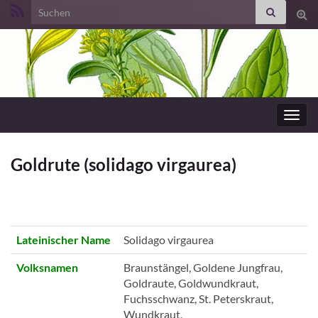
Search for:
Suc
ums
Navig
umsc
Goldrute (solidago virgaurea)
Lateinischer Name
Solidago virgaurea
Volksnamen
Braunstängel, Goldene Jungfrau,
Goldraute, Goldwundkraut,
Fuchsschwanz, St. Peterskraut,
Wundkraut,