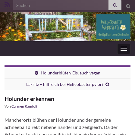
Search for:
Suc
ums
Navig
umsc
Holunderblüten-Eis, auch vegan
Lakritz – hilfreich bei Helicobacter pylori
Holunder erkennen
Von
Carmen Randolf
Mancherorts blühen der Holunder und der gemeine
Schneeball direkt nebeneinander und zeitgleich. Da der
Schneeball nicht ganz ungiftig ist, hier ein kurzes Video, wie