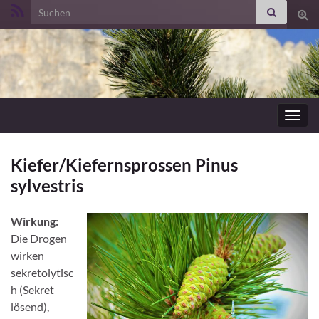
Search for:
Suc
ums
Navig
umsc
Kiefer/Kiefernsprossen Pinus
sylvestris
Wirkung:
Die Drogen
wirken
sekretolytisc
h (Sekret
lösend),