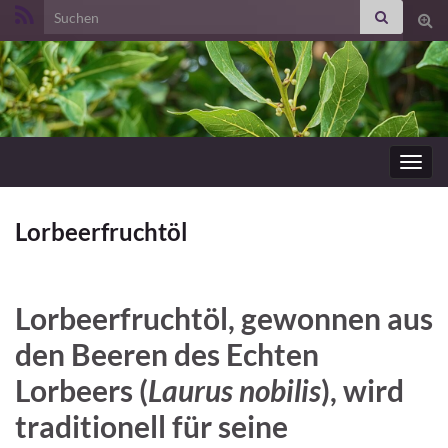
Search for:
Suc
ums
Navig
umsc
Lorbeerfruchtöl
Lorbeerfruchtöl, gewonnen aus
den Beeren des Echten
Lorbeers (
Laurus nobilis
), wird
traditionell für seine