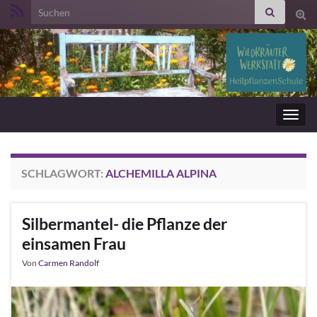
Search for:
Suc
ums
Navig
umsc
SCHLAGWORT:
ALCHEMILLA ALPINA
Silbermantel- die Pflanze der
einsamen Frau
Von
Carmen Randolf