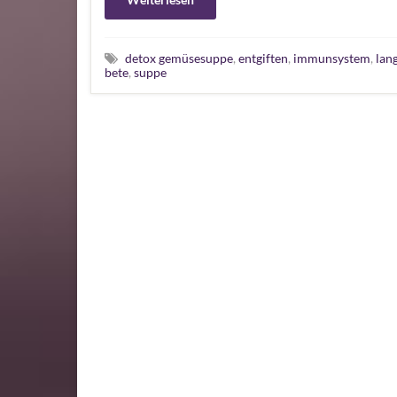
detox gemüsesuppe
,
entgiften
,
immunsystem
,
lan
bete
,
suppe