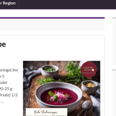
er Region
pe
ringst ihn
n 5
(oder
20-25 g
Ursalz) 1/2
1 …