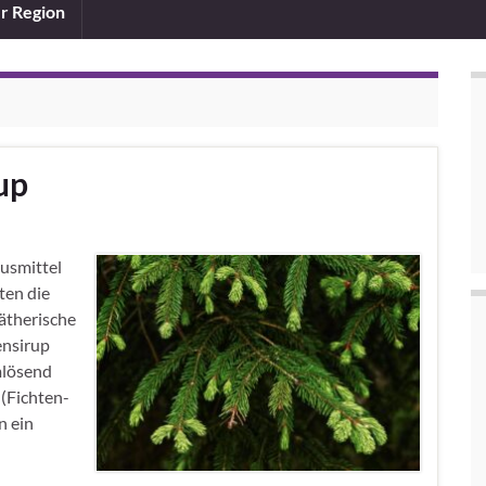
er Region
up
ausmittel
ten die
ätherische
ensirup
mlösend
(Fichten-
n ein