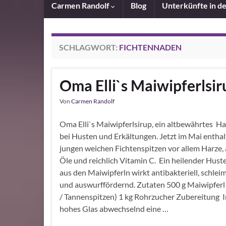
Carmen Randolf
Blog
Unterkünfte in d
SCHLAGWORT:
FICHTENNADEN
Oma Elli`s Maiwipferlsir
Von
Carmen Randolf
Oma Elli`s Maiwipferlsirup, ein altbewährtes H
bei Husten und Erkältungen. Jetzt im Mai enthal
jungen weichen Fichtenspitzen vor allem Harze, 
Öle und reichlich Vitamin C. Ein heilender Hust
aus den Maiwipferln wirkt antibakteriell, schlei
und auswurffördernd. Zutaten 500 g Maiwipferl 
/ Tannenspitzen) 1 kg Rohrzucher Zubereitung I
hohes Glas abwechselnd eine …