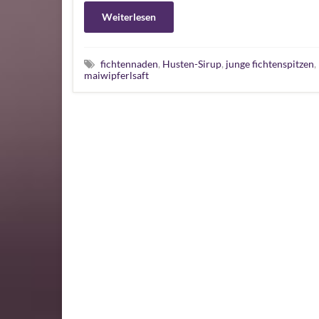
Weiterlesen
fichtennaden
,
Husten-Sirup
,
junge fichtenspitzen
,
maiwipferlsaft