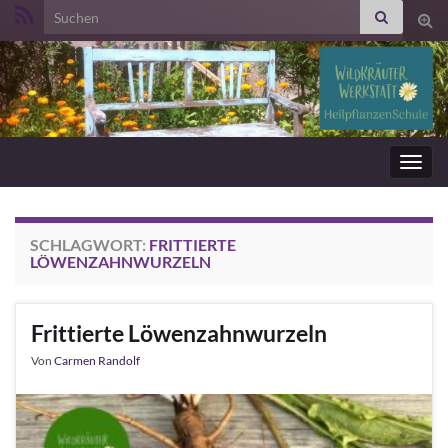
Search for:
Suc
ums
Navig
umsc
SCHLAGWORT:
FRITTIERTE
LÖWENZAHNWURZELN
Frittierte Löwenzahnwurzeln
Von
Carmen Randolf