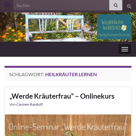
Search for:
Suc
ums
Navig
umsc
SCHLAGWORT:
HEILKRÄUTER LERNEN
„Werde Kräuterfrau“ – Onlinekurs
Von
Carmen Randolf