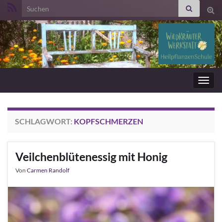
Search for:
Suc
ums
Navig
umsc
SCHLAGWORT:
KOPFSCHMERZEN
Veilchenblütenessig mit Honig
Von
Carmen Randolf