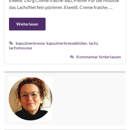
Eiweiß 150 g Creme fraiche Salz, Pfeffer Für die Mousse
das Lachsfilet fein pürieren. Eiweiß, Creme fraiche, …
Weiterlesen
kapuzinerkresse
,
kapuzinerkresseblüten
,
lachs
,
lachsmousse
Kommentar hinterlassen