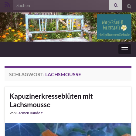
Search for:
Suc
ums
Navig
umsc
SCHLAGWORT:
LACHSMOUSSE
Kapuzinerkresseblüten mit
Lachsmousse
Von
Carmen Randolf