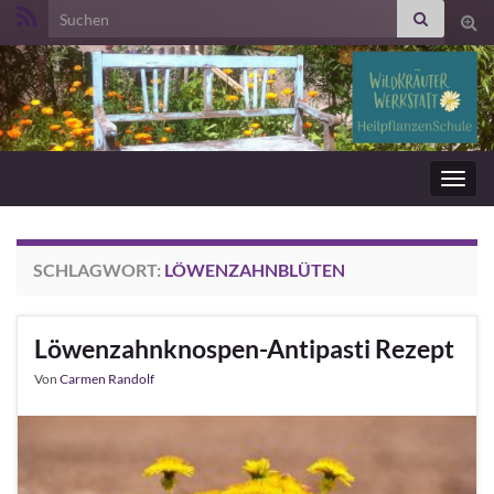
Search for:
Suc
ums
Navig
umsc
SCHLAGWORT:
LÖWENZAHNBLÜTEN
Löwenzahnknospen-Antipasti Rezept
Von
Carmen Randolf