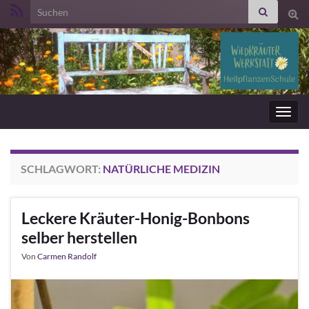
Search for:
Suc
ums
Navig
umsc
SCHLAGWORT:
NATÜRLICHE MEDIZIN
Leckere Kräuter-Honig-Bonbons
selber herstellen
Von
Carmen Randolf