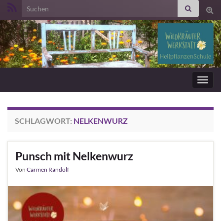
Search for:
Suc
ums
Navig
umsc
SCHLAGWORT:
NELKENWURZ
Punsch mit Nelkenwurz
Von
Carmen Randolf