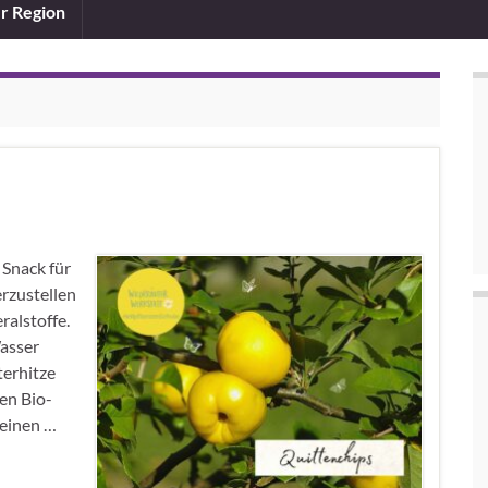
er Region
 Snack für
rzustellen
ralstoffe.
Wasser
erhitze
en Bio-
 einen …