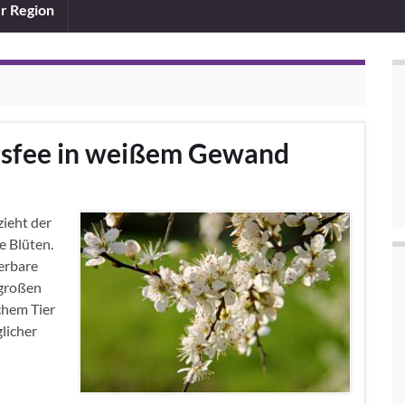
er Region
ngsfee in weißem Gewand
ieht der
e Blüten.
erbare
 großen
chem Tier
glicher