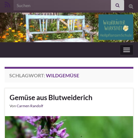
Search for:
Suc
ums
Navig
umsc
SCHLAGWORT:
WILDGEMÜSE
Gemüse aus Blutweiderich
Von
Carmen Randolf