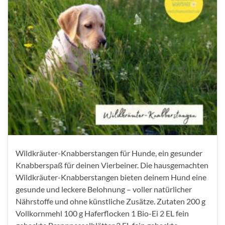
Wildkräuter-Knabberstangen für Hunde, ein gesunder
Knabberspaß für deinen Vierbeiner. Die hausgemachten
Wildkräuter-Knabberstangen bieten deinem Hund eine
gesunde und leckere Belohnung – voller natürlicher
Nährstoffe und ohne künstliche Zusätze. Zutaten 200 g
Vollkornmehl 100 g Haferflocken 1 Bio-Ei 2 EL fein