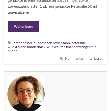
gehackte Brennnesselblätter 2 EL fein gehackte
Löwenzahnblätter 1 EL fein gehackte Petersilie 50 ml
ungesalzene …
Weiterlesen
brennnessel
,
hundesnack
,
löwenzahn
,
petersilie
,
wildkräuter-hundesnack
,
wildkräuter-knabberstangen für
hunde
Kommentar hinterlassen