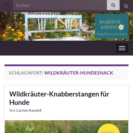
Search for:
Suc
ums
Navig
umsc
SCHLAGWORT:
WILDKRÄUTER-HUNDESNACK
Wildkräuter-Knabberstangen für
Hunde
Von
Carmen Randolf