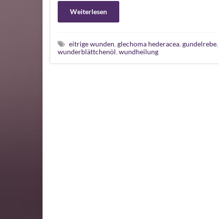
Weiterlesen
eitrige wunden
,
glechoma hederacea
,
gundelrebe
wunderblättchenöl
,
wundheilung