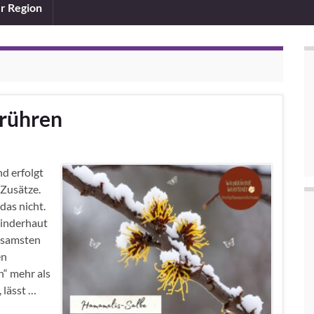
er Region
 rühren
nd erfolgt
Zusätze.
das nicht.
Kinderhaut
rksamsten
en
h“ mehr als
 lässt …