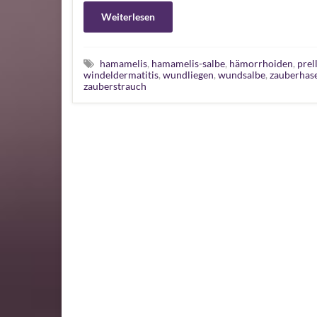
Weiterlesen
hamamelis
,
hamamelis-salbe
,
hämorrhoiden
,
prel
windeldermatitis
,
wundliegen
,
wundsalbe
,
zauberhas
zauberstrauch