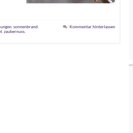
lungen
,
sonnenbrand
,
Kommentar hinterlassen
el
,
zaubernuss
,