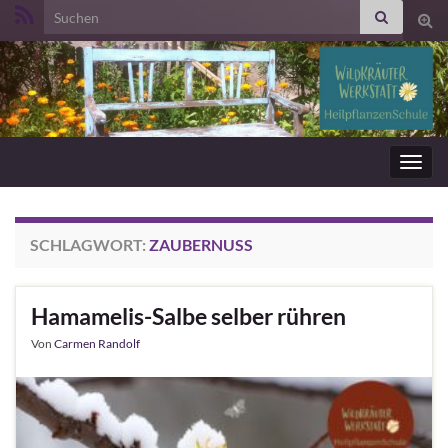
Search for:
Suc
ums
Navig
umsc
SCHLAGWORT:
ZAUBERNUSS
Hamamelis-Salbe selber rühren
Von
Carmen Randolf