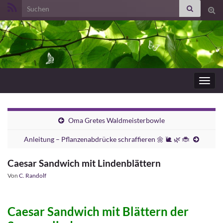
Search for:
Suc
ums
Navig
umsc
Oma Gretes Waldmeisterbowle
Anleitung – Pflanzenabdrücke schraffieren 🌼 🐌 🌿 🐞
Caesar Sandwich mit Lindenblättern
Von
C. Randolf
Caesar Sandwich mit Blättern der