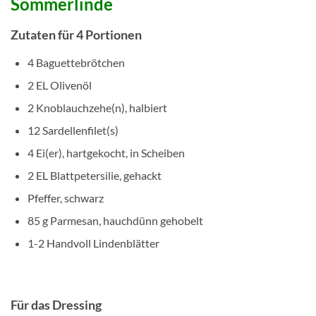
Sommerlinde
Zutaten für 4 Portionen
4 Baguettebrötchen
2 EL Olivenöl
2 Knoblauchzehe(n), halbiert
12 Sardellenfilet(s)
4 Ei(er), hartgekocht, in Scheiben
2 EL Blattpetersilie, gehackt
Pfeffer, schwarz
85 g Parmesan, hauchdünn gehobelt
1-2 Handvoll Lindenblätter
Für das Dressing