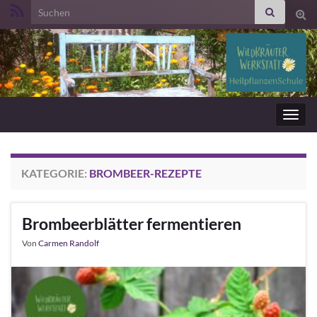
Search for:
Suc
ums
Navig
umsc
KATEGORIE:
BROMBEER-REZEPTE
Brombeerblätter fermentieren
Von
Carmen Randolf