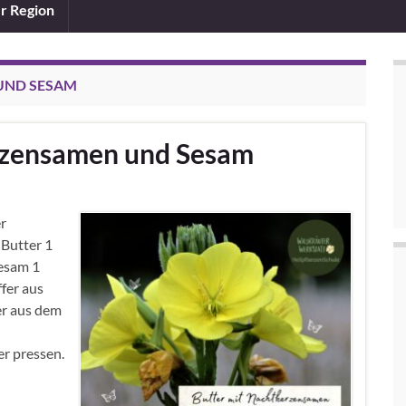
er Region
UND SESAM
erzensamen und Sesam
r
 Butter 1
esam 1
fer aus
er aus dem
r pressen.