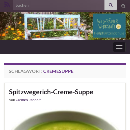
Search for:
Suc
ums
Navig
umsc
SCHLAGWORT:
CREMESUPPE
Spitzwegerich-Creme-Suppe
Von
Carmen Randolf