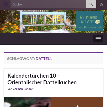
Search for:
Suc
ums
Navig
umsc
SCHLAGWORT:
DATTELN
Kalendertürchen 10 –
Orientalischer Dattelkuchen
Von
Carmen Randolf