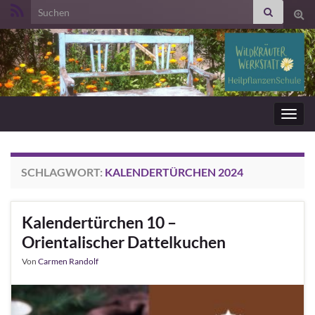
Search for:
Suc
ums
Navig
umsc
SCHLAGWORT:
KALENDERTÜRCHEN 2024
Kalendertürchen 10 –
Orientalischer Dattelkuchen
Von
Carmen Randolf