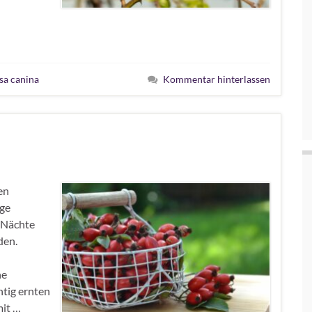
sa canina
Kommentar hinterlassen
en
ige
 Nächte
den.
ne
tig ernten
mit …