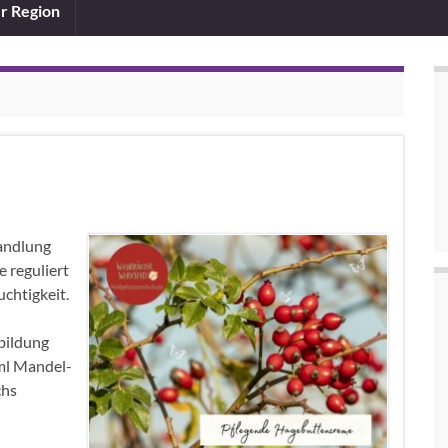
er Region
andlung
 reguliert
uchtigkeit.
bildung
 ml Mandel-
chs