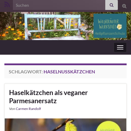
Search for:
Suc
ums
Navig
umsc
SCHLAGWORT:
HASELNUSSKÄTZCHEN
Haselkätzchen als veganer
Parmesanersatz
Von
Carmen Randolf