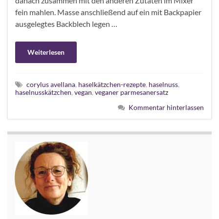
danach zusammen mit den anderen Zutaten im Mixer
fein mahlen. Masse anschließend auf ein mit Backpapier
ausgelegtes Backblech legen …
Weiterlesen
corylus avellana
,
haselkätzchen-rezepte
,
haselnuss
,
haselnusskätzchen
,
vegan
,
veganer parmesanersatz
Kommentar hinterlassen