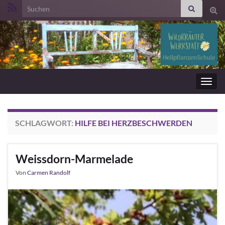
Search for:
Suc
ums
Navig
umsc
SCHLAGWORT:
HILFE BEI HERZBESCHWERDEN
Weissdorn-Marmelade
Von
Carmen Randolf