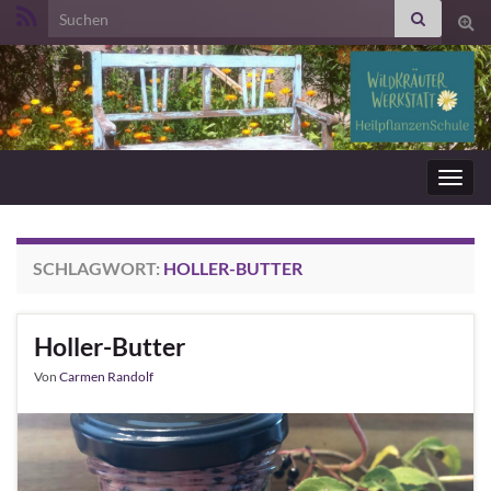
Search for:
Suc
ums
Navig
umsc
SCHLAGWORT:
HOLLER-BUTTER
Holler-Butter
Von
Carmen Randolf