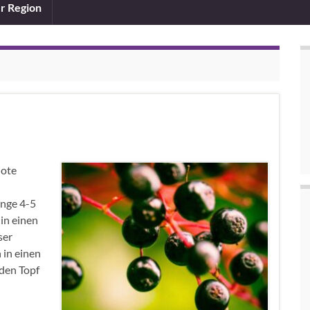
er Region
Note
nge 4-5
in einen
ser
 in einen
den Topf