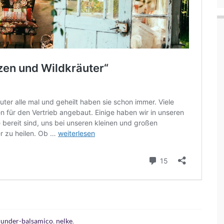
lunder-balsamico
,
nelke
,