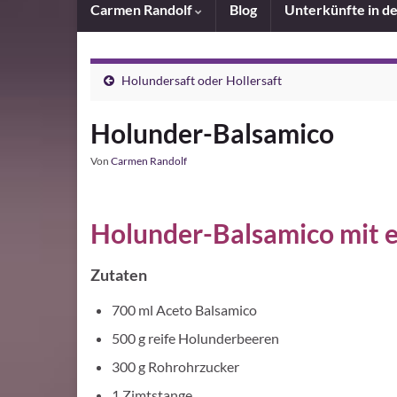
Carmen Randolf
Blog
Unterkünfte in d
Holundersaft oder Hollersaft
Holunder-Balsamico
Von
Carmen Randolf
Holunder-Balsamico mit e
Zutaten
700 ml Aceto Balsamico
500 g reife Holunderbeeren
300 g Rohrohrzucker
1 Zimtstange