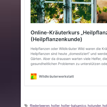
fliederbeeren
,
holler
,
holler-balsamico
,
holunder
,
ho