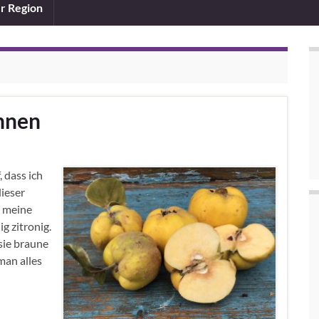
er Region
nnen
 dass ich
dieser
 meine
g zitronig.
 sie braune
man alles