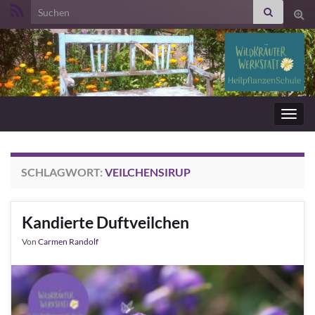
Search for:
Suc
ums
Navig
umsc
SCHLAGWORT:
VEILCHENSIRUP
Kandierte Duftveilchen
Von
Carmen Randolf