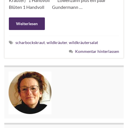
Kräuter) 1 Handvoll Löwenzahn plus ein paar
Blüten 1 Handvoll Gundermann …
Weiterlesen
scharbockskraut
,
wildkräuter
,
wildkräutersalat
Kommentar hinterlassen