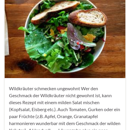
Wildkräuter schmecken ungewohnt Wer den
Geschmack der Wildkräuter nicht gewohnt ist, kann
dieses Rezept mit einem milden Salat mischen
(Kopfsalat, Eisberg etc.). Auch Tomaten, Gurken oder ein
paar Früchte (z.B. Apfel, Orange, Granatapfel
harmonieren wunderbar mit dem Geschmack der wilden