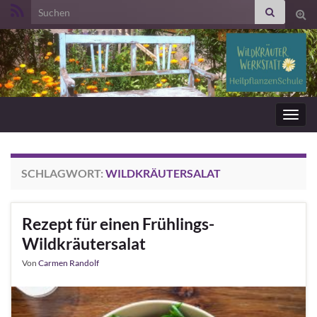
Search for:
Suc
ums
Navig
umsc
SCHLAGWORT:
WILDKRÄUTERSALAT
Rezept für einen Frühlings-
Wildkräutersalat
Von
Carmen Randolf