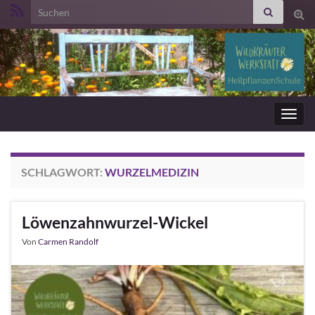
Search for:
Suc
ums
Navig
umsc
SCHLAGWORT:
WURZELMEDIZIN
Löwenzahnwurzel-Wickel
Von
Carmen Randolf