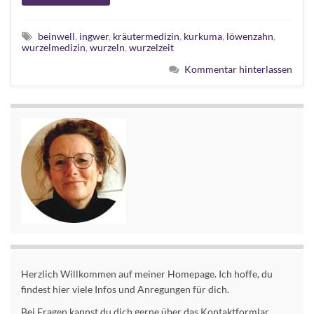
beinwell
,
ingwer
,
kräutermedizin
,
kurkuma
,
löwenzahn
,
wurzelmedizin
,
wurzeln
,
wurzelzeit
Kommentar hinterlassen
Herzlich Willkommen auf meiner Homepage. Ich hoffe, du
findest hier viele Infos und Anregungen für dich.
Bei Fragen kannst du dich gerne über das Kontaktformlar