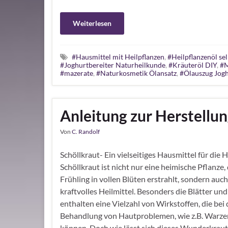
Weiterlesen
#Hausmittel mit Heilpflanzen
,
#Heilpflanzenöl sel
#Joghurtbereiter Naturheilkunde
,
#Kräuteröl DIY
,
#M
#mazerate
,
#Naturkosmetik Ölansatz
,
#Ölauszug Jogh
Anleitung zur Herstellun
Von
C. Randolf
Schöllkraut- Ein vielseitiges Hausmittel für die 
Schöllkraut ist nicht nur eine heimische Pflanze, 
Frühling in vollen Blüten erstrahlt, sondern auch
kraftvolles Heilmittel. Besonders die Blätter un
enthalten eine Vielzahl von Wirkstoffen, die bei 
Behandlung von Hautproblemen, wie z.B. Warze
können. Doch wie lässt sich dieses Wunderkrau