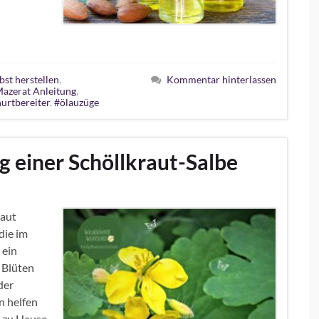
bst herstellen
,
Kommentar hinterlassen
azerat Anleitung
,
urtbereiter
,
#ölauzüge
g einer Schöllkraut-Salbe
Haut
die im
 ein
d Blüten
der
n helfen
t zu Hause