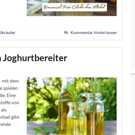
dkräuter
Kommentar hinterlassen
m Joghurtbereiter
 – mit dem
e spielen
le. Eine
stoffe von
 als
rbad gibt
arende