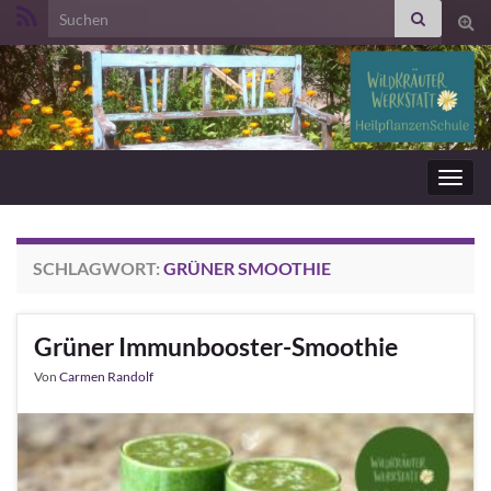
Search for:
Suc
ums
Navig
umsc
SCHLAGWORT:
GRÜNER SMOOTHIE
Grüner Immunbooster-Smoothie
Von
Carmen Randolf