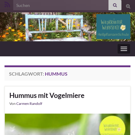
Search for:
Suc
ums
Navig
umsc
SCHLAGWORT:
HUMMUS
Hummus mit Vogelmiere
Von
Carmen Randolf