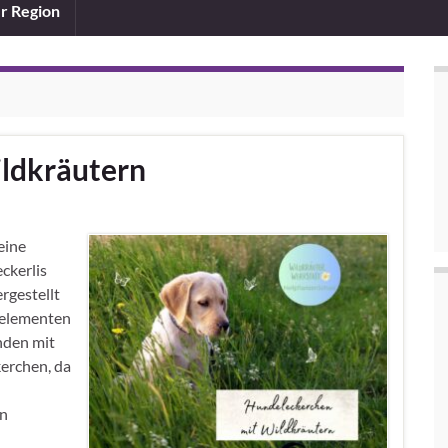
er Region
ldkräutern
eine
ckerlis
rgestellt
nelementen
nden mit
kerchen, da
en