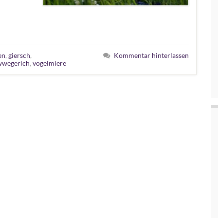
en
,
giersch
,
Kommentar hinterlassen
wwegerich
,
vogelmiere