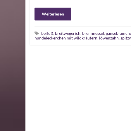
Weiterlesen
beifuß
,
breitwegerich
,
brennnessel
,
gänseblümch
hundeleckerchen mit wildkräutern
,
löwenzahn
,
spitz