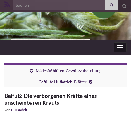
Search for:
Suc
ums
Navig
umsc
Mädesüßblüten-Gewürzzubereitung
Gefüllte Huflattich-Blätter
Beifuß: Die verborgenen Kräfte eines
unscheinbaren Krauts
Von
C. Randolf