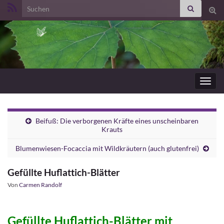
Search for:
Suc
ums
Navig
umsc
Beifuß: Die verborgenen Kräfte eines unscheinbaren
Krauts
Blumenwiesen-Focaccia mit Wildkräutern (auch glutenfrei)
Gefüllte Huflattich-Blätter
Von
Carmen Randolf
Gefüllte Huflattich-Blätter mit