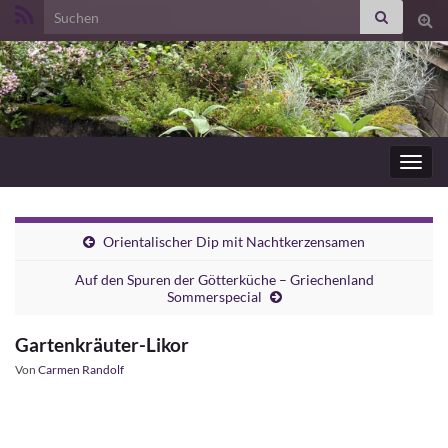
Search for:
Suc
ums
Navig
umsc
Orientalischer Dip mit Nachtkerzensamen
Auf den Spuren der Götterküche – Griechenland
Sommerspecial
Gartenkräuter-Likor
Von
Carmen Randolf