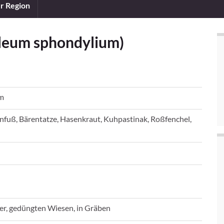
er Region
leum sphondylium)
m
fuß, Bärentatze, Hasenkraut, Kuhpastinak, Roßfenchel,
er, gedüngten Wiesen, in Gräben