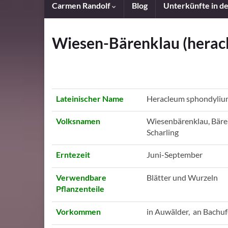
Carmen Randolf
Blog
Unterkünfte in d
Wiesen-Bärenklau (herac
Lateinischer Name
Heracleum sphondyliu
Volksnamen
Wiesenbärenklau, Bären
Scharling
Erntezeit
Juni-September
Verwendbare
Blätter und Wurzeln
Pflanzenteile
Vorkommen
in Auwälder, an Bachuf