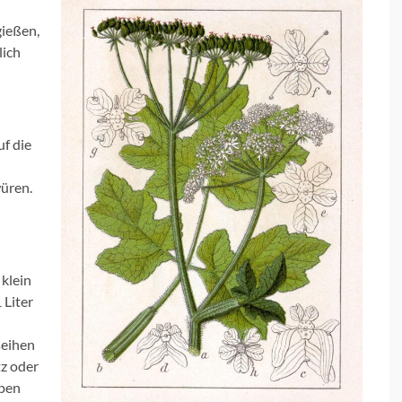
gießen,
lich
uf die
üren.
 klein
 Liter
seihen
tz oder
ppen