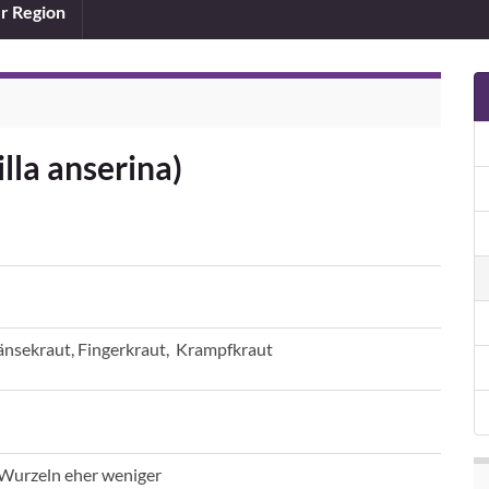
er Region
lla anserina)
änsekraut, Fingerkraut, Krampfkraut
e Wurzeln eher weniger