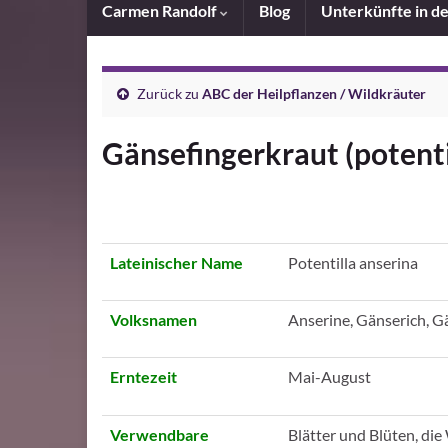
Carmen Randolf
Blog
Unterkünfte in d
Zurück zu
ABC der Heilpflanzen / Wildkräuter
Gänsefingerkraut (potenti
Lateinischer Name
Potentilla anserina
Volksnamen
Anserine, Gänserich, G
Erntezeit
Mai-August
Verwendbare
Blätter und Blüten, di