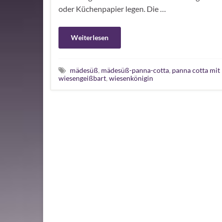
oder Küchenpapier legen. Die …
Weiterlesen
mädesüß
,
mädesüß-panna-cotta
,
panna cotta mi
wiesengeißbart
,
wiesenkönigin