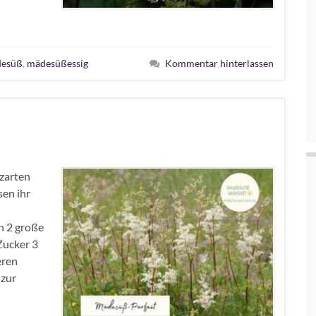
esüß
,
mädesüßessig
Kommentar hinterlassen
zarten
en ihr
n 2 große
Zucker 3
eren
 zur