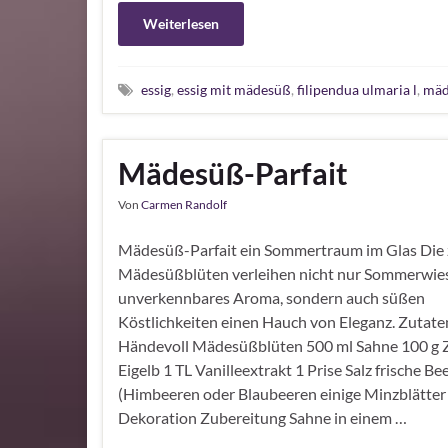
Weiterlesen
essig
,
essig mit mädesüß
,
filipendua ulmaria l
,
mäd
Mädesüß-Parfait
Von
Carmen Randolf
Mädesüß-Parfait ein Sommertraum im Glas Die 
Mädesüßblüten verleihen nicht nur Sommerwies
unverkennbares Aroma, sondern auch süßen
Köstlichkeiten einen Hauch von Eleganz. Zutate
Händevoll Mädesüßblüten 500 ml Sahne 100 g 
Eigelb 1 TL Vanilleextrakt 1 Prise Salz frische Be
(Himbeeren oder Blaubeeren einige Minzblätter
Dekoration Zubereitung Sahne in einem …