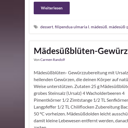
Weiterlesen
dessert
,
filipendua ulmaria l
,
mädesüß
,
mädesüß-p
Mädesüßblüten-Gewürz
Von
Carmen Randolf
Mädesüßblüten- Gewürzzubereitung mit Ursalz
heilenden Gewürzen, die deinen Körper auf natü
Weise unterstützen. Zutaten 25 g Mädesüßblüt
grobes Steinsalz (Ursalz) 4 Wacholderbeeren 4
Pimentkörner 1/2 Zimtstange 1/2 TL Senfkörner
Langpfeffer 1/2 TL Chiliflocken Zubereitung Bac
50 °C vorheizen. Mädesüßdolden leicht ausschüt
damit kleine Lebewesen entfernt werden, danac
zarten …