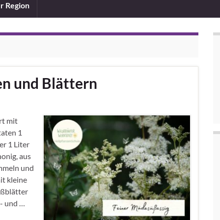
er Region
n und Blättern
rt mit
taten 1
r 1 Liter
onig, aus
mmeln und
it kleine
ßblätter
- und …