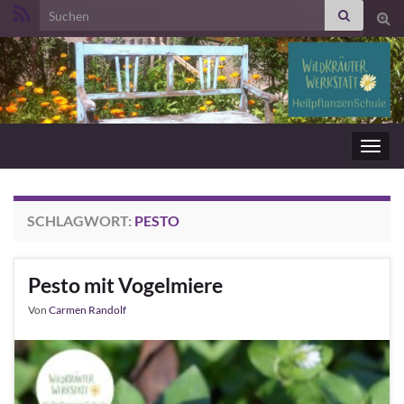
Search for:
Suc
ums
Navig
umsc
SCHLAGWORT:
PESTO
Pesto mit Vogelmiere
Von
Carmen Randolf